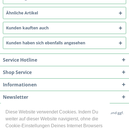
Ähnliche Artikel
Kunden kauften auch
Kunden haben sich ebenfalls angesehen
Service Hotline
Shop Service
Informationen
Newsletter
Diese Website verwendet Cookies. Indem Du
* Alle Preise inkl. gesetzl. Mehrwertsteuer zzgl.
Versandkosten
und ggf.
weiter auf dieser Website navigierst, ohne die
Nachnahmegebühren, wenn nicht anders beschrieben
Cookie-Einstellungen Deines Internet Browsers