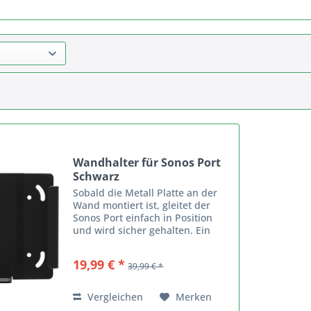
Wandhalter für Sonos Port
Schwarz
Sobald die Metall Platte an der
Wand montiert ist, gleitet der
Sonos Port einfach in Position
und wird sicher gehalten. Ein
Vorhängeschloss (nicht
mitgeliefert) kann ebenfalls
19,99 € *
39,99 € *
angebracht werden, um eine
unerwünschte Entnahme zu...
Vergleichen
Merken