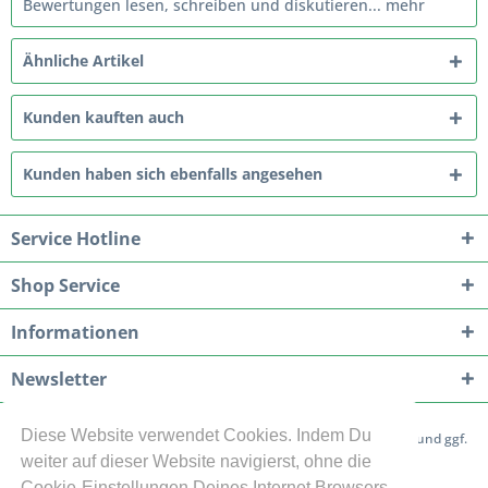
Bewertungen lesen, schreiben und diskutieren...
mehr
Ähnliche Artikel
Kunden kauften auch
Kunden haben sich ebenfalls angesehen
Service Hotline
Shop Service
Informationen
Newsletter
Diese Website verwendet Cookies. Indem Du
* Alle Preise inkl. gesetzl. Mehrwertsteuer zzgl.
Versandkosten
und ggf.
weiter auf dieser Website navigierst, ohne die
Nachnahmegebühren, wenn nicht anders beschrieben
Cookie-Einstellungen Deines Internet Browsers