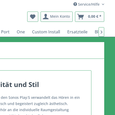
Service/Hilfe
Mein Konto
0,00 € *
Port
One
Custom Install
Ersatzteile
Blog

ität und Stil
 den Sonos Play:5 verwandelt das Hören in ein
sch und begeistert zugleich ästhetisch.
hör an die individuelle Raumgestaltung