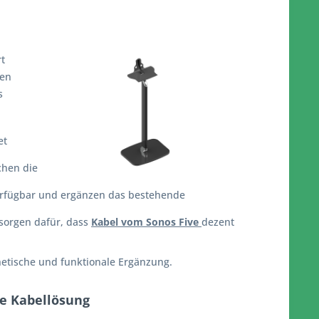
rt
len
s
et
chen die
verfügbar und ergänzen das bestehende
 sorgen dafür, dass
Kabel vom Sonos Five
dezent
thetische und funktionale Ergänzung.
le Kabellösung