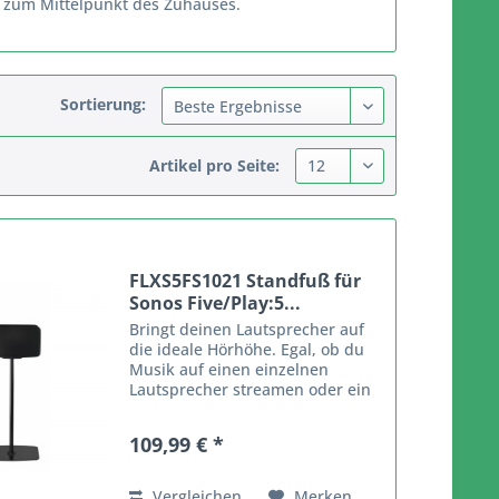
h zum Mittelpunkt des Zuhauses.
Sortierung:
Artikel pro Seite:
FLXS5FS1021 Standfuß für
Sonos Five/Play:5...
Bringt deinen Lautsprecher auf
die ideale Hörhöhe. Egal, ob du
Musik auf einen einzelnen
Lautsprecher streamen oder ein
Paar Sonos Five/Play:5-
Lautsprecher in Stereo
109,99 € *
verwenden möchtest. Horizontale
oder vertikale Positionierung des
Sonos...
Vergleichen
Merken