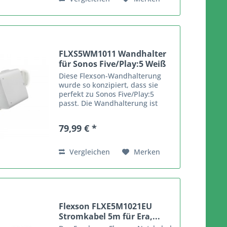
FLXS5WM1011 Wandhalter
für Sonos Five/Play:5 Weiß
Diese Flexson-Wandhalterung
wurde so konzipiert, dass sie
perfekt zu Sonos Five/Play:5
passt. Die Wandhalterung ist
sehr stabil gebaut, um den
schweren Lautsprecher in
79,99 € *
horizontaler Lage auf die
optimale Hörposition zu bringen.
Er trägt...
Vergleichen
Merken
Flexson FLXE5M1021EU
Stromkabel 5m für Era,...