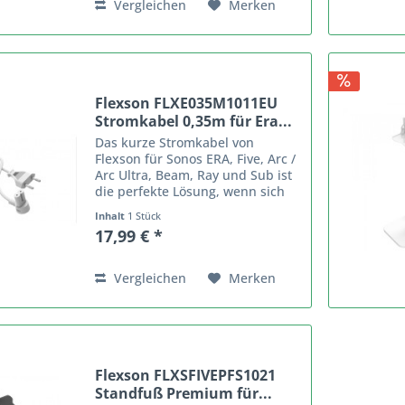
Vergleichen
Merken
Flexson FLXE035M1011EU
Stromkabel 0,35m für Era...
Das kurze Stromkabel von
Flexson für Sonos ERA, Five, Arc /
Arc Ultra, Beam, Ray und Sub ist
die perfekte Lösung, wenn sich
Ihr Lautsprecher in der Nähe
Inhalt
1 Stück
einer Steckdose befindet. Das
17,99 € *
Standard-Netzkabel von Sonos ist
2 Meter lang, was zu...
Vergleichen
Merken
Flexson FLXSFIVEPFS1021
Standfuß Premium für...