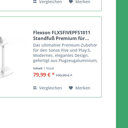
Vergleichen
Merken
Flexson FLXSFIVEPFS1011
Standfuß Premium für...
Das ultimative Premium-Zubehör
für den Sonos Five und Play:5.
Modernes, elegantes Design,
gefertigt aus Flugzeugaluminium,
Stahl und hochwertigem
Inhalt
1 Stück
Acrylglas. Präsentiert den Sonos
79,99 € *
199,99 € *
Five/Play:5 in optimaler Hörhöhe
und sorgt für den...
Vergleichen
Merken