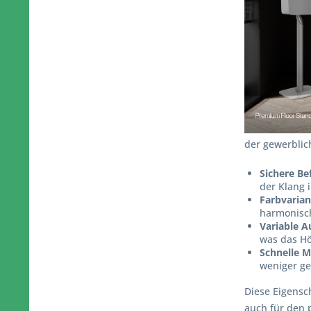
der gewerblic
Sichere Be
der Klang i
Farbvaria
harmonisch
Variable A
was das Hö
Schnelle 
weniger ge
Diese Eigensc
auch für den p