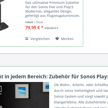
Das ultimative Premium-Zubehör
für den Sonos Five und Play:5.
Modernes, elegantes Design,
gefertigt aus Flugzeugaluminium,
Stahl und hochwertigem
Inhalt
1 Stück
Acrylglas. Präsentiert den Sonos
79,99 € *
199,99 € *
Five/Play:5 in optimaler Hörhöhe
und sorgt für den...
Vergleichen
Merken
tät in jedem Bereich: Zubehör für Sonos Play:
Ob Wohn-, Arbeits- oder Schlafb
durch seine Vielseitigkeit und läs
Sonos-System und sorgt sowohl pr
Klangerlebnis. Alle Zubehörteile
stilvolle Farbgestaltung und eine