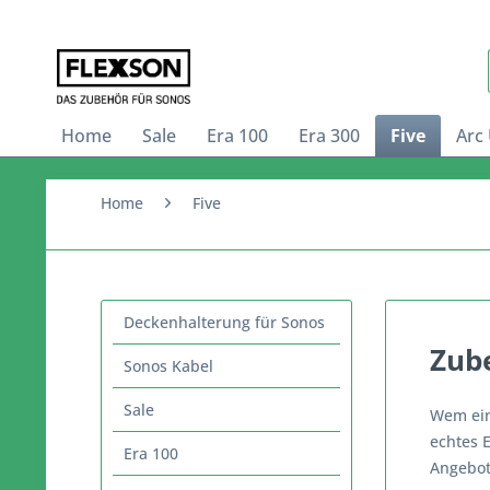
Home
Sale
Era 100
Era 300
Five
Arc 
Home
Five
Deckenhalterung für Sonos
Zube
Sonos Kabel
Sale
Wem ein
echtes 
Era 100
Angebot