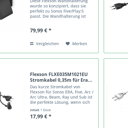
Diese Flexson-Wandhalterung
wurde so konzipiert, dass sie
perfekt zu Sonos Five/Play:5
passt. Die Wandhalterung ist
sehr stabil gebaut, um den
schweren Lautsprecher in
79,99 € *
horizontaler Lage auf die
optimale Hörposition zu bringen.
Er trägt...
Vergleichen
Merken
Flexson FLXE035M1021EU
Stromkabel 0,35m für Era...
Das kurze Stromkabel von
Flexson für Sonos ERA, Five, Arc /
Arc Ultra, Beam, Ray und Sub ist
die perfekte Lösung, wenn sich
Ihr Lautsprecher in der Nähe
Inhalt
1 Stück
einer Steckdose befindet. Das
17,99 € *
Standard-Netzkabel von Sonos ist
2 Meter lang, was zu...