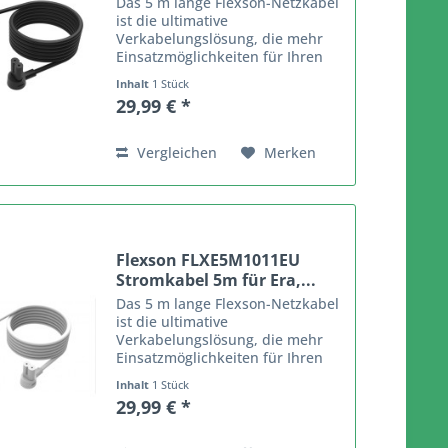
Das 5 m lange Flexson-Netzkabel
ist die ultimative
Verkabelungslösung, die mehr
Einsatzmöglichkeiten für Ihren
Sonos-Lautsprecher bietet. Das 5
Inhalt
1 Stück
m lange Netzkabel ist in
29,99 € *
schwarzer oder weißer
Ausführung erhältlich und passt
zu Ihrem...
Vergleichen
Merken
Flexson FLXE5M1011EU
Stromkabel 5m für Era,...
Das 5 m lange Flexson-Netzkabel
ist die ultimative
Verkabelungslösung, die mehr
Einsatzmöglichkeiten für Ihren
Sonos-Lautsprecher bietet. Das 5
Inhalt
1 Stück
m lange Netzkabel ist in
29,99 € *
schwarzer oder weißer
Ausführung erhältlich und passt
zu Ihrem...