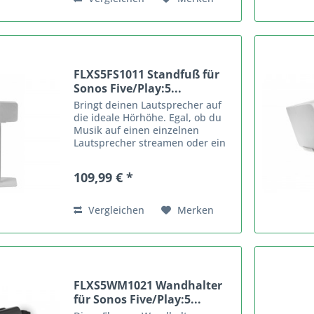
Kabel...
FLXS5FS1011 Standfuß für
Sonos Five/Play:5...
Bringt deinen Lautsprecher auf
die ideale Hörhöhe. Egal, ob du
Musik auf einen einzelnen
Lautsprecher streamen oder ein
Paar Sonos Five/Play:5-
Lautsprecher in Stereo
109,99 € *
verwenden möchtest. Horizontale
oder vertikale Positionierung des
Sonos...
Vergleichen
Merken
FLXS5WM1021 Wandhalter
für Sonos Five/Play:5...