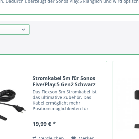
n. Dadurch überzeugt der Sonos Play:5 klanglich und wird optisc
Stromkabel 5m für Sonos
Five/Play:5 Gen2 Schwarz
Das Flexson 5m Stromkabel ist
das ultimative Zubehör. Das
Kabel ermöglicht mehr
Positionsmöglichkeiten für
deinen Sonos-Lautsprecher. In
schwarzen oder weißen
19,99 € *
Ausführungen erhältlich,
passend zu deinem
Lautsprecher. Das 5m Power-
Vergleichen
Merken