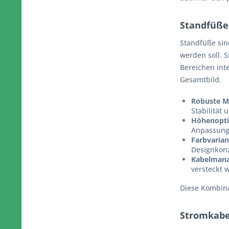
Standfüße: 
Standfüße sin
werden soll. S
Bereichen int
Gesamtbild.
Robuste Ma
Stabilität
Höhenopti
Anpassung 
Farbvaria
Designkonz
Kabelmana
versteckt 
Diese Kombina
Stromkabel