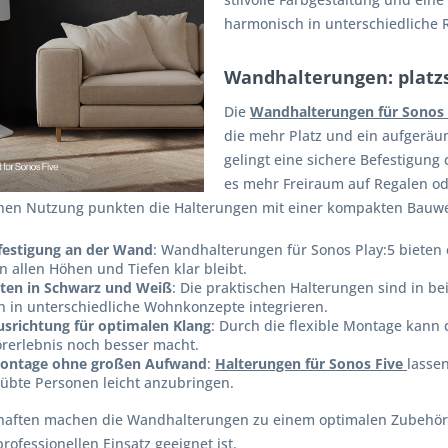
harmonisch in unterschiedliche 
Wandhalterungen: platzs
Die
Wandhalterungen für Sonos
die mehr Platz und ein aufgeräu
gelingt eine sichere Befestigung
es mehr Freiraum auf Regalen od
hen Nutzung punkten die Halterungen mit einer kompakten Bauwei
festigung an der Wand
: Wandhalterungen für Sonos Play:5 bieten e
n allen Höhen und Tiefen klar bleibt.
nten in Schwarz und Weiß
: Die praktischen Halterungen sind in be
 in unterschiedliche Wohnkonzepte integrieren.
usrichtung für optimalen Klang
: Durch die flexible Montage kann 
rerlebnis noch besser macht.
Montage ohne großen Aufwand
:
Halterungen für Sonos Five
lasse
übte Personen leicht anzubringen.
haften machen die Wandhalterungen zu einem optimalen Zubehör fü
rofessionellen Einsatz geeignet ist.