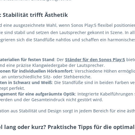
Stabilität trifft Ästhetik
d eine ausgezeichnete Wahl, wenn Sonos Play:5 flexibel positionie
ie sind stabil und setzen den Lautsprecher gekonnt in Szene. In al
egrieren sich die Standfüße nahtlos und schaffen ein harmonische
terialien für festen Stand
: Der
Ständer für den Sonos Play:5
biet
 und eine präzise Klangwiedergabe der Lautsprecher.
onen für individuellen Hörkomfort
: Verschiedene Höhen ermögli
an unterschiedliche Sitz- oder Stehbereiche.
nten in Schwarz und Weiß
: Die Standfüße sind in beiden Farben 
ept perfekt.
gement für eine aufgeräumte Optik
: Integrierte Kabelführungen
werden und der Gesamteindruck nicht gestört wird.
tion aus Stabilität und Design sorgt in jedem Bereich für eine äs
 lang oder kurz? Praktische Tipps für die optima