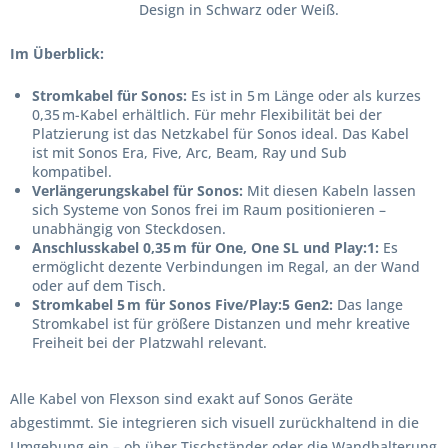
Design in Schwarz oder Weiß.
Im Überblick:
Stromkabel für Sonos:
Es ist in 5 m Länge oder als kurzes
0,35 m-Kabel erhältlich. Für mehr Flexibilität bei der
Platzierung ist das Netzkabel für Sonos ideal. Das Kabel
ist mit Sonos Era, Five, Arc, Beam, Ray und Sub
kompatibel.
Verlängerungskabel für Sonos:
Mit diesen Kabeln lassen
sich Systeme von Sonos frei im Raum positionieren –
unabhängig von Steckdosen.
Anschlusskabel 0,35 m für One, One SL und Play:1:
Es
ermöglicht dezente Verbindungen im Regal, an der Wand
oder auf dem Tisch.
Stromkabel 5 m für Sonos Five/Play:5 Gen2:
Das lange
Stromkabel ist für größere Distanzen und mehr kreative
Freiheit bei der Platzwahl relevant.
Alle Kabel von Flexson sind exakt auf Sonos Geräte
abgestimmt. Sie integrieren sich visuell zurückhaltend in die
Umgebung ein – ob über Tischständer oder die
Wandhalterung