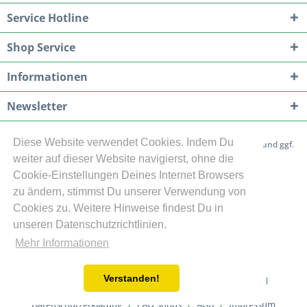
Service Hotline
Shop Service
Informationen
Newsletter
Diese Website verwendet Cookies. Indem Du
* Alle Preise inkl. gesetzl. Mehrwertsteuer zzgl.
Versandkosten
und ggf.
weiter auf dieser Website navigierst, ohne die
Nachnahmegebühren, wenn nicht anders beschrieben
Cookie-Einstellungen Deines Internet Browsers
Cookie-Einstellungen
Flexson Artikel Übersicht
zu ändern, stimmst Du unserer Verwendung von
Cookies zu. Weitere Hinweise findest Du in
Sicherheitshinweise zu den Produkten
unseren Datenschutzrichtlinien.
Teilnahmebdingungen Gewinnspiele
Über uns
Mehr Informationen
Hilfe und Support
Kontakt
Verstanden!
Versand und Zahlungsbedingungen
Widerrufsrecht
Datenschutzerklärung
FAQ Sonos
AGB
Impressum