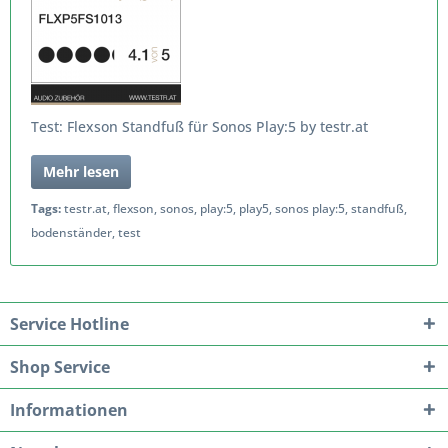
Test: Flexson Standfuß für Sonos Play:5 by testr.at
Mehr lesen
Tags:
testr.at
,
flexson
,
sonos
,
play:5
,
play5
,
sonos play:5
,
standfuß
,
bodenständer
,
test
Service Hotline
Shop Service
Informationen