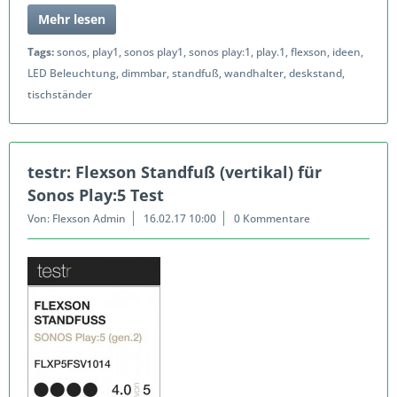
Mehr lesen
Tags:
sonos
,
play1
,
sonos play1
,
sonos play:1
,
play.1
,
flexson
,
ideen
,
LED Beleuchtung
,
dimmbar
,
standfuß
,
wandhalter
,
deskstand
,
tischständer
testr: Flexson Standfuß (vertikal) für
Sonos Play:5 Test
Von: Flexson Admin
16.02.17 10:00
0 Kommentare