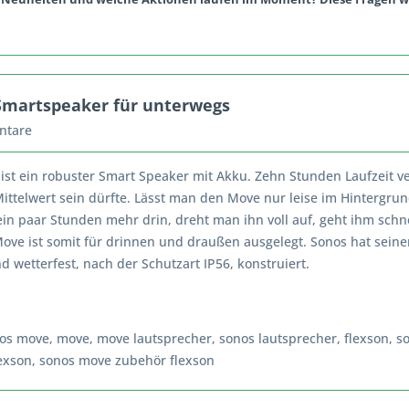
 Smartspeaker für unterwegs
ntare
ist ein robuster Smart Speaker mit Akku. Zehn Stunden Laufzeit ve
ittelwert sein dürfte. Lässt man den Move nur leise im Hintergrun
in paar Stunden mehr drin, dreht man ihn voll auf, geht ihm schne
Move ist somit für drinnen und draußen ausgelegt. Sonos hat sein
d wetterfest, nach der Schutzart IP56, konstruiert.
os move
,
move
,
move lautsprecher
,
sonos lautsprecher
,
flexson
,
s
exson
,
sonos move zubehör flexson