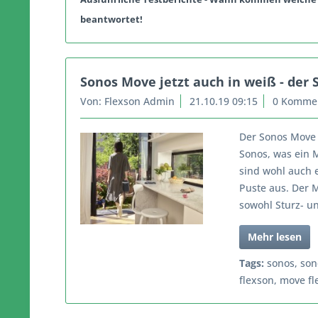
beantwortet!
Sonos Move jetzt auch in weiß - der
Von: Flexson Admin
21.10.19 09:15
0 Komme
Der Sonos Move 
Sonos, was ein M
sind wohl auch e
Puste aus. Der 
sowohl Sturz- un
Mehr lesen
Tags:
sonos
,
son
flexson
,
move fl