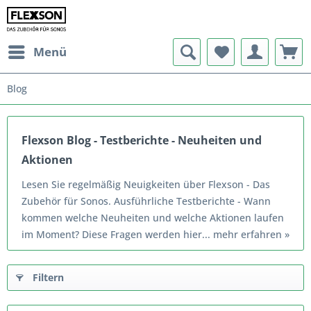
Menü
Blog
Flexson Blog - Testberichte - Neuheiten und
Aktionen
Lesen Sie regelmäßig Neuigkeiten über Flexson - Das
Zubehör für Sonos. Ausführliche Testberichte - Wann
kommen welche Neuheiten und welche Aktionen laufen
im Moment? Diese Fragen werden hier...
mehr erfahren »
Filtern