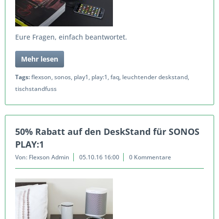
Eure Fragen, einfach beantwortet.
Mehr lesen
Tags:
flexson
,
sonos
,
play1
,
play:1
,
faq
,
leuchtender deskstand
,
tischstandfuss
50% Rabatt auf den DeskStand für SONOS
PLAY:1
Von: Flexson Admin
05.10.16 16:00
0 Kommentare