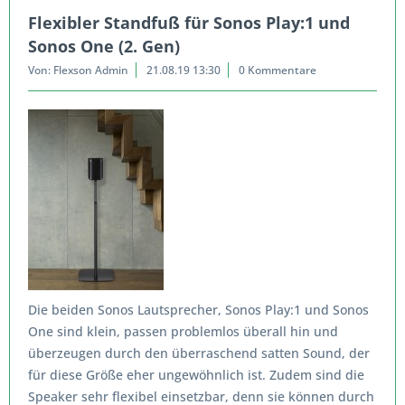
Flexibler Standfuß für Sonos Play:1 und
Sonos One (2. Gen)
Von: Flexson Admin
21.08.19 13:30
0 Kommentare
Die beiden Sonos Lautsprecher, Sonos Play:1 und Sonos
One sind klein, passen problemlos überall hin und
überzeugen durch den überraschend satten Sound, der
für diese Größe eher ungewöhnlich ist. Zudem sind die
Speaker sehr flexibel einsetzbar, denn sie können durch