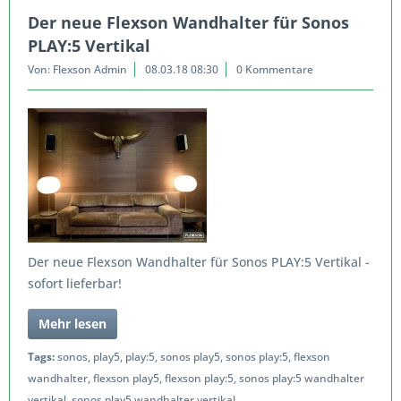
Der neue Flexson Wandhalter für Sonos
PLAY:5 Vertikal
Von: Flexson Admin
08.03.18 08:30
0 Kommentare
Der neue Flexson Wandhalter für Sonos PLAY:5 Vertikal -
sofort lieferbar!
Mehr lesen
Tags:
sonos
,
play5
,
play:5
,
sonos play5
,
sonos play:5
,
flexson
wandhalter
,
flexson play5
,
flexson play:5
,
sonos play:5 wandhalter
vertikal
,
sonos play5 wandhalter vertikal