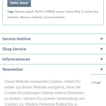
Mehr lesen
Tags:
flexson
,
play5
,
PLAY:5
,
SONOS
,
sonos
,
Sonos Play: 5
,
sonos faq
,
Zubehör
,
Flexson Zubehör
,
Sonos Zubehör
Service Hotline
Shop Service
Informationen
Newsletter
Diese Website verwendet Cookies. Indem Du
* Alle Preise inkl. gesetzl. Mehrwertsteuer zzgl.
Versandkosten
und ggf.
weiter auf dieser Website navigierst, ohne die
Nachnahmegebühren, wenn nicht anders beschrieben
Cookie-Einstellungen Deines Internet Browsers
Cookie-Einstellungen
Flexson Artikel Übersicht
zu ändern, stimmst Du unserer Verwendung von
Cookies zu. Weitere Hinweise findest Du in
Sicherheitshinweise zu den Produkten