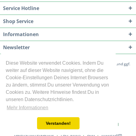
Service Hotline
Shop Service
Informationen
Newsletter
Diese Website verwendet Cookies. Indem Du
* Alle Preise inkl. gesetzl. Mehrwertsteuer zzgl.
Versandkosten
und ggf.
weiter auf dieser Website navigierst, ohne die
Nachnahmegebühren, wenn nicht anders beschrieben
Cookie-Einstellungen Deines Internet Browsers
Cookie-Einstellungen
Flexson Artikel Übersicht
zu ändern, stimmst Du unserer Verwendung von
Cookies zu. Weitere Hinweise findest Du in
Sicherheitshinweise zu den Produkten
unseren Datenschutzrichtlinien.
Teilnahmebdingungen Gewinnspiele
Über uns
Mehr Informationen
Hilfe und Support
Kontakt
Verstanden!
Versand und Zahlungsbedingungen
Widerrufsrecht
Datenschutzerklärung
FAQ Sonos
AGB
Impressum